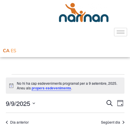
CA
ES
No hi ha cap esdeveniments programat per a 9 setembre, 2025.
Avís
Aneu als
propers esdeveniments
.
9/9/2025
Naveg
Na
Cerca
Dia
Selecciona
de
visual
una
data.
vi
Dia anterior
Següent dia
i