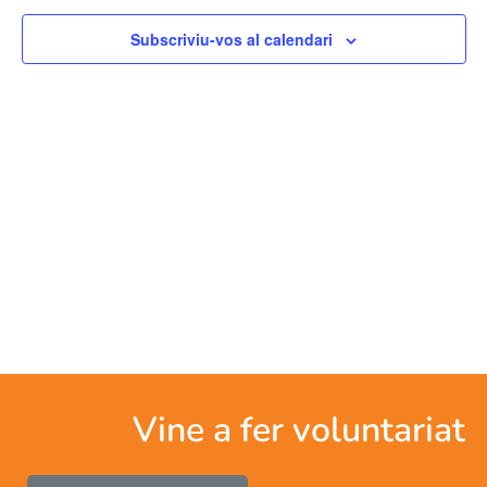
Es
cerca
Subscriviu-vos al calendari
d'Esd
Vine a fer voluntariat