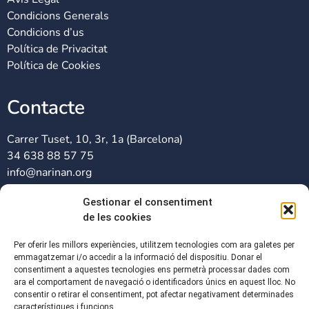
Condicions Generals
Condicions d’us
Política de Privacitat
Política de Cookies
Contacte
Carrer Tuset, 10, 3r, 1a (Barcelona)
34 638 88 57 75
info@narinan.org
Gestionar el consentiment
Xarxes Socials
de les cookies
Per oferir les millors experiències, utilitzem tecnologies com ara galetes per
emmagatzemar i/o accedir a la informació del dispositiu. Donar el
consentiment a aquestes tecnologies ens permetrà processar dades com
ara el comportament de navegació o identificadors únics en aquest lloc. No
consentir o retirar el consentiment, pot afectar negativament determinades
característiques i funcions.