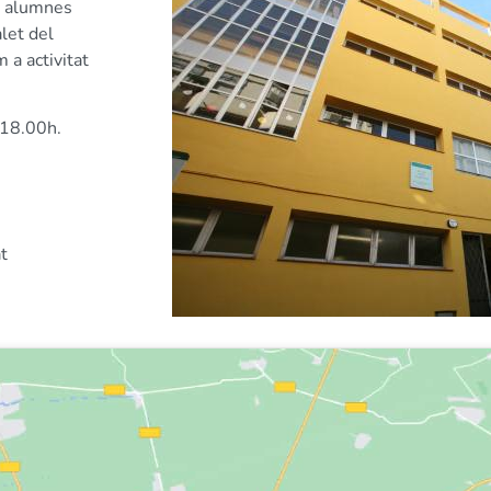
a alumnes
let del
 a activitat
 18.00h.
t