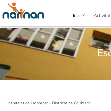
Inici
Activita
Escola Charlie Rive
Esc
L’Hospitalet de Llobregat – Districte de Collblanc