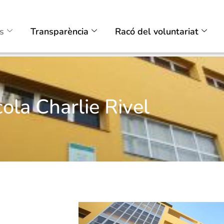
ts
Transparència
Racó del voluntariat
l
ola Charlie Rivel