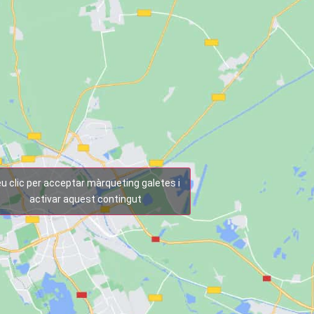
u clic per acceptar màrqueting galetes i
activar aquest contingut