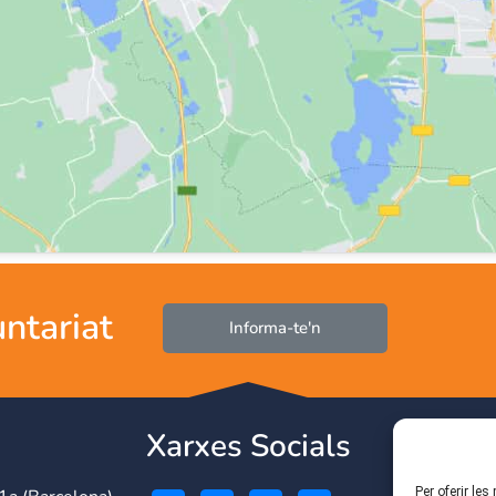
untariat
Informa-te'n
Xarxes Socials
Per oferir le