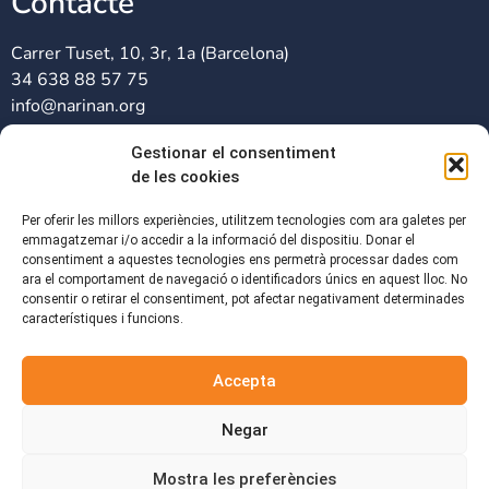
Contacte
Carrer Tuset, 10, 3r, 1a (Barcelona)
34 638 88 57 75
info@narinan.org
Gestionar el consentiment
Xarxes Socials
de les cookies
Per oferir les millors experiències, utilitzem tecnologies com ara galetes per
emmagatzemar i/o accedir a la informació del dispositiu. Donar el
consentiment a aquestes tecnologies ens permetrà processar dades com
ara el comportament de navegació o identificadors únics en aquest lloc. No
consentir o retirar el consentiment, pot afectar negativament determinades
característiques i funcions.
Accepta
Associació sense ànim de lucre, dedicada a donar suport
educatiu a infants de 6 a 12 anys en risc d’exclusió social i
Negar
econòmica.
Mostra les preferències