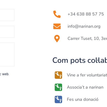
t.
+34 638 88 57 75
info@narinan.org
Carrer Tuset, 10, 3
Com pots col·la
c web.
Vine a fer voluntaria
Associa’t a narinan
Fes una donació