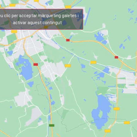
u clic per acceptar màrqueting galetes i
activar aquest contingut