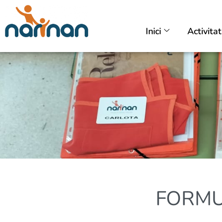
Inici
Activita
FORMU