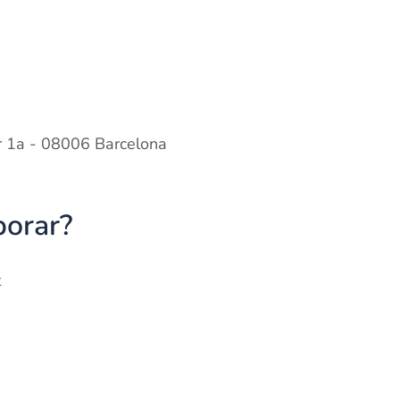
er 1a - 08006 Barcelona
borar?
t