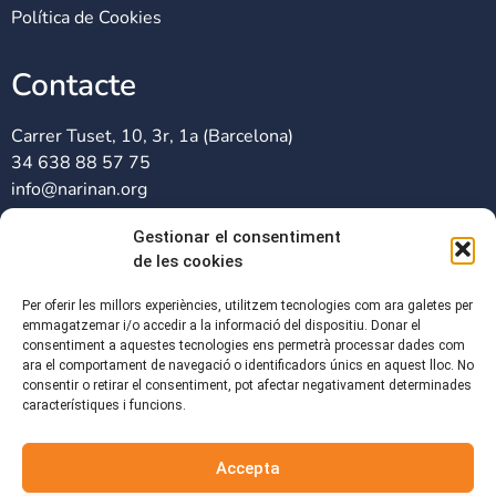
Política de Cookies
Contacte
Carrer Tuset, 10, 3r, 1a (Barcelona)
34 638 88 57 75
info@narinan.org
Gestionar el consentiment
Xarxes Socials
de les cookies
Per oferir les millors experiències, utilitzem tecnologies com ara galetes per
emmagatzemar i/o accedir a la informació del dispositiu. Donar el
consentiment a aquestes tecnologies ens permetrà processar dades com
ara el comportament de navegació o identificadors únics en aquest lloc. No
consentir o retirar el consentiment, pot afectar negativament determinades
característiques i funcions.
Accepta
Associació sense ànim de lucre, dedicada a donar suport