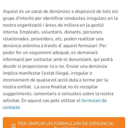
Aquest és un c
anal
de
d
enúncies
a
disposició
de
tots
els
grups
d’interès
per
identificar
conductes
irregulars
en
la
nostra
organització
i
àrees
de
millora
en
la
gestió
interna.
Empleats,
voluntaris,
donants,
persones
relacionades,
proveïdors,
etc,
poden
realitzar
una
denúncia
anònima
a
través
d’
aquest
formulari.
Per
poder
fer
un
seguiment
adequat,
es
demanarà
informació
per
contactar
amb
el
denunciant,
qui
podrà
decidir
si
proporcionar-la
o
no.
Enviar
una
denúncia
implica
manifestar
l’estat
il·legal,
irregular
o
inconvenient
de
qualsevol
acció
duta
a
terme
per
la
nostra
entitat.
La
seva
finalitat
no
és
recopilar
suggeriments,
comentaris
o
consultes
sobre
la
nostra
activitat.
En
aquest
cas pots utiltzar el
formulari de
contacte
PER OMPLIR UN FORMULARI DE DENÚNCIA: