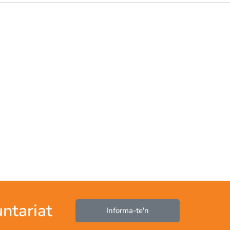
untariat
Informa-te'n