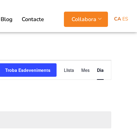
CA
ES
Blog
Contacte
Col·labora
Navegació
Troba Esdeveniments
Llista
Mes
Dia
de
visualitzacion
Esdeveniment