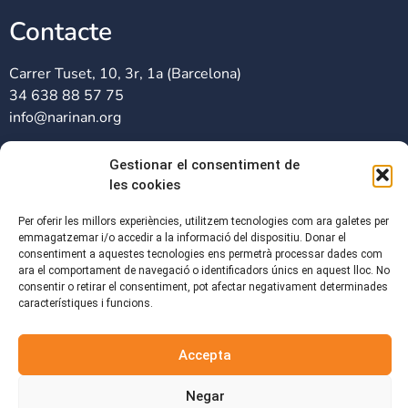
Contacte
Carrer Tuset, 10, 3r, 1a (Barcelona)
34 638 88 57 75
info@narinan.org
Xarxes Socials
Gestionar el consentiment de
les cookies
Per oferir les millors experiències, utilitzem tecnologies com ara galetes per
emmagatzemar i/o accedir a la informació del dispositiu. Donar el
consentiment a aquestes tecnologies ens permetrà processar dades com
ara el comportament de navegació o identificadors únics en aquest lloc. No
consentir o retirar el consentiment, pot afectar negativament determinades
característiques i funcions.
Associació sense ànim de lucre, dedicada a donar suport
Accepta
educatiu a infants de 6 a 12 anys en risc d’exclusió social i
econòmica.
Negar