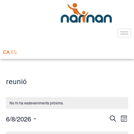
CA
ES
reunió
No hi ha esdeveniments pròxims.
6/8/2026
Naveg
Na
Cerca
Mes
Selecciona
de
visual
una
Calendari