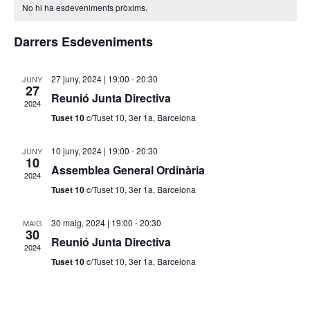
data.
vi
No hi ha esdeveniments pròxims.
i
de
Es
Darrers Esdeveniments
cerca
Esdeveniments
d'Esd
27 juny, 2024 | 19:00
-
20:30
JUNY
27
Reunió Junta Directiva
2024
Tuset 10
c/Tuset 10, 3er 1a, Barcelona
10 juny, 2024 | 19:00
-
20:30
JUNY
10
Assemblea General Ordinària
2024
Tuset 10
c/Tuset 10, 3er 1a, Barcelona
30 maig, 2024 | 19:00
-
20:30
MAIG
30
Reunió Junta Directiva
2024
Tuset 10
c/Tuset 10, 3er 1a, Barcelona