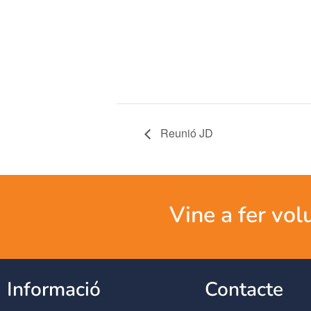
Reunió JD
Vine a fer vol
Informació
Contacte