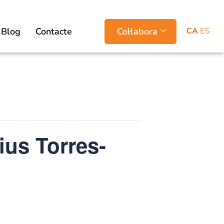
CA
ES
Blog
Contacte
Col·labora
rius Torres-