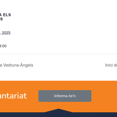
A ELS
LS
, 2025
8:00
ola Vedruna-Àngels
Inici 
untariat
Informa-te'n