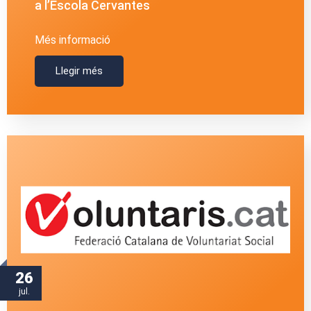
a l’Escola Cervantes
Més informació
Llegir més
26
jul.