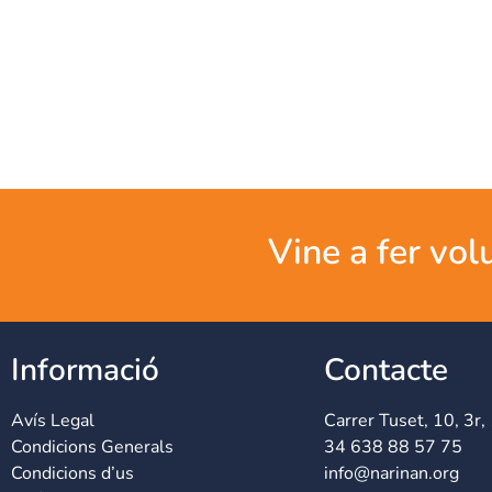
Vine a fer vol
Informació
Contacte
Avís Legal
Carrer Tuset, 10, 3r,
Condicions Generals
34 638 88 57 75
Condicions d’us
info@narinan.org