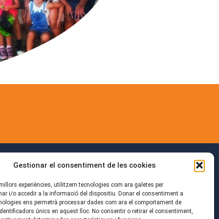
Gestionar el consentiment de les cookies
s millors experiències, utilitzem tecnologies com ara galetes per
i/o accedir a la informació del dispositiu. Donar el consentiment a
ciació sense ànim de lucre,
nologies ens permetrà processar dades com ara el comportament de
cada a donar suport educatiu a
dentificadors únics en aquest lloc. No consentir o retirar el consentiment,